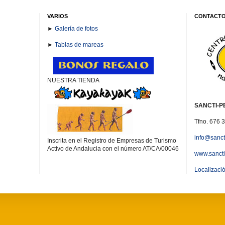
VARIOS
CONTACT
►
Galería de fotos
►
Tablas de mareas
NUESTRA TIENDA
SANCTI-P
Tfno. 676 
info@sanct
Inscrita en el Registro de Empresas de Turismo
Activo de Andalucia con el número AT/CA/00046
www.sancti
Localizaci