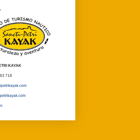
O
ETRI KAYAK
363 718
ipetrikayak.com
petrikayak.com
ón