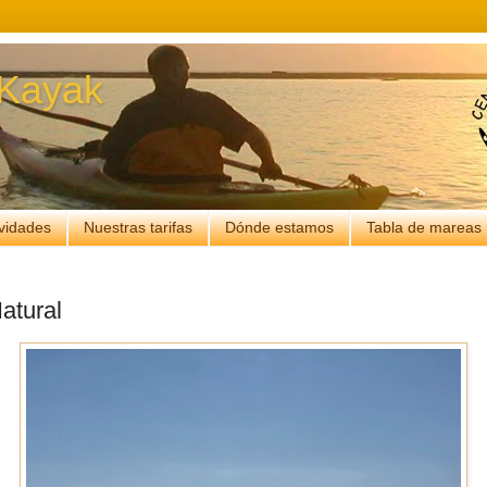
 Kayak
ividades
Nuestras tarifas
Dónde estamos
Tabla de mareas
atural